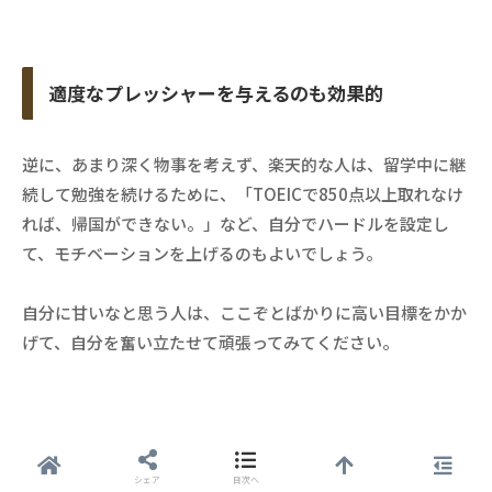
適度なプレッシャーを与えるのも効果的
逆に、あまり深く物事を考えず、楽天的な人は、留学中に継
続して勉強を続けるために、「TOEICで850点以上取れなけ
れば、帰国ができない。」など、自分でハードルを設定し
て、モチベーションを上げるのもよいでしょう。
自分に甘いなと思う人は、ここぞとばかりに高い目標をかか
げて、自分を奮い立たせて頑張ってみてください。
定期的に英語試験を受ける
シェア
目次へ