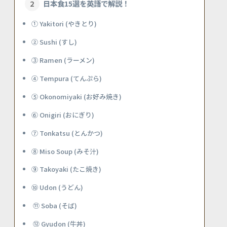
日本食15選を英語で解説！
① Yakitori (やきとり)
② Sushi (すし)
③ Ramen (ラーメン)
④ Tempura (てんぷら)
⑤ Okonomiyaki (お好み焼き)
⑥ Onigiri (おにぎり)
⑦ Tonkatsu (とんかつ)
⑧ Miso Soup (みそ汁)
⑨ Takoyaki (たこ焼き)
⑩ Udon (うどん)
⑪ Soba (そば)
⑫ Gyudon (牛丼)