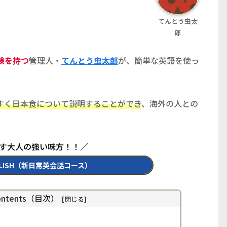
てんとう虫太
郎
験を持つ
管理人・
てんとう虫太郎
が、簡単な英語を使っ
すく日本食について説明することができ
、海外の人との
直す大人の強い味方！！／
LISH（新日常英会話コース）
 Contents（目次）