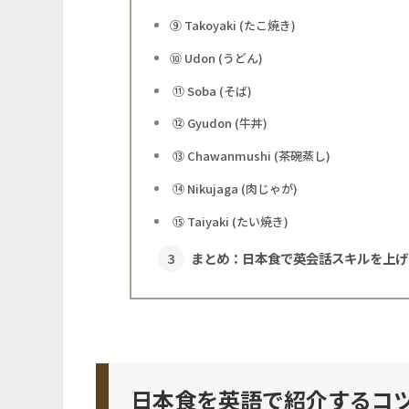
⑨ Takoyaki (たこ焼き)
⑩ Udon (うどん)
⑪ Soba (そば)
⑫ Gyudon (牛丼)
⑬ Chawanmushi (茶碗蒸し)
⑭ Nikujaga (肉じゃが)
⑮ Taiyaki (たい焼き)
まとめ：日本食で英会話スキルを上げ
日本食を英語で紹介するコ